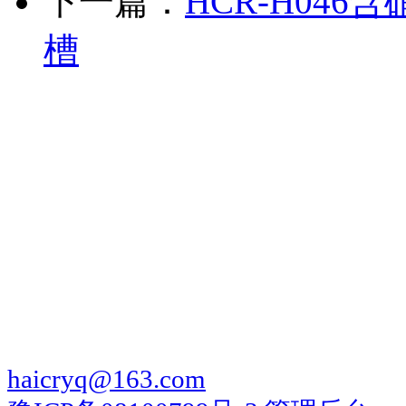
下一篇：
HCR-H04
槽
河南海克尔仪器仪表有限
品气雾剂燃爆演示实验装
询！
地址：河南省郑州市荥阳京城路荥
电话：0371-85099681 传真：0371
haicryq@163.com